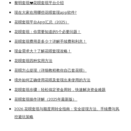
黎明套现❤️花呗套现平台介绍
现在大家在用哪些花呗套现app软件?
花呗套现平台App汇总（202
5
）
花呗套现：你需要知道的5个必要问题！
花呗套现费用是多少？详解手续费和利息！
现金需求大？了解花呗套现攻略！
花呗套现四种实用方法
花呗怎么提现（详细教程教你自己套花呗）
境外如何正确使用花呗及套现出来使用的方法
花呗套现步骤：轻松搞定资金周转，快速解决资金难题
花呗套现操作详解（2025年最新版）
2026 花呗套现与额度周转全指南：安全提现方法、手续费与风
控避坑策略