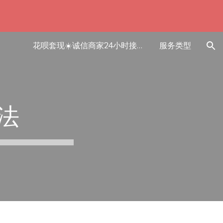
ion
花呗套现☀️诚信商家24小时接单平台
服务类型
法